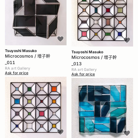
Tsuyoshi Masuko
Tsuyoshi Masuko
Microcosmos / 増子幹
Microcosmos / 増子幹
_011
_013
RA art Gallery
RA art Gallery
Ask for price
Ask for price