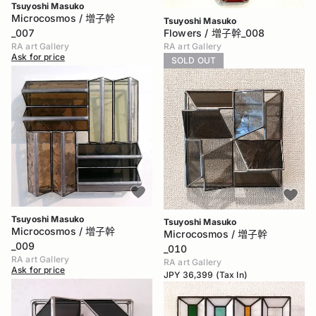
Tsuyoshi Masuko
Microcosmos / 増子幹
Tsuyoshi Masuko
_007
Flowers / 増子幹_008
RA art Gallery
RA art Gallery
Ask for price
SOLD OUT
Tsuyoshi Masuko
Tsuyoshi Masuko
Microcosmos / 増子幹
Microcosmos / 増子幹
_009
_010
RA art Gallery
RA art Gallery
Ask for price
JPY 36,399 (Tax In)