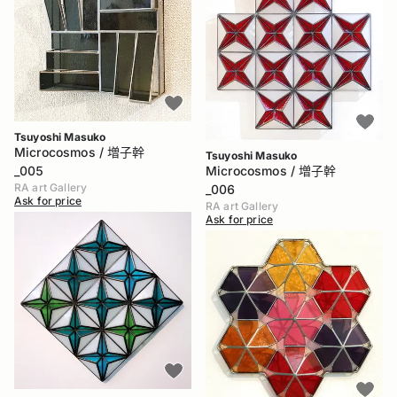
Tsuyoshi Masuko
Microcosmos / 増子幹
Tsuyoshi Masuko
_005
Microcosmos / 増子幹
RA art Gallery
_006
Ask for price
RA art Gallery
Ask for price