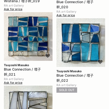
Wisteria / 増子幹_019
Blue Connection / 増子
RA art Gallery
幹_020
Ask for price
RA art Gallery
Ask for price
Tsuyoshi Masuko
Blue Connection / 増子
Tsuyoshi Masuko
幹_021
Blue Connection / 増子
RA art Gallery
幹_022
Ask for price
RA art Gallery
SOLD OUT