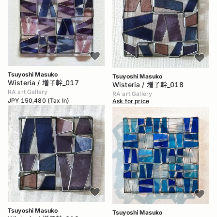
Tsuyoshi Masuko
Tsuyoshi Masuko
Wisteria / 増子幹_017
Wisteria / 増子幹_018
RA art Gallery
RA art Gallery
JPY 150,480 (Tax In)
Ask for price
Tsuyoshi Masuko
Tsuyoshi Masuko