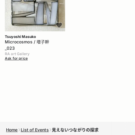
Tsuyoshi Masuko
Microcosmos / 増子幹
_023
RA art Gallery
Ask for price
Home
List of Events
見えないつながりの探求