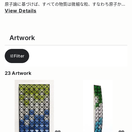
原子論に基づけば、すべての物質は微細な粒、すなわち原子から
成り立っており、生物、空気、水、そして小さな石から地球全体
View Details
に至るまで、その基本的な構成は同じです。
これらの原子は、分子を形成しながら相互作用し、複雑かつ絶妙
なバランスを保ちながら自然界の秩序を生み出しています。
このような見えない「つながり」や「集まり」に対する関心が、
Artwork
「ミクロコスモス」シリーズへとつながりました。
それはまたパリでの生活の記憶とも深く結びついています。
世界中から人や物が集まる都市のダイナミズム、宗教、文化、言
Filter
語が異なる多様な人間社会、そして街に密集する無数の建物な
ど、都市を構成する複雑な要素は、原子の世界に通じるものであ
り、創作のインスピレーションとなっています。
23
Artwork
​​【経歴】
神奈川県茅ヶ崎市出身 福井県福井市在住
1992 フランス･ヴェルサイユ市立美術学校造形科絵画専攻卒業
1994 フランス国立高等工芸美術学校(ENSAAMA)壁面装飾科モ
ザイク専攻修了
帰国後、東京のステンドグラス会社に勤務。ステンドグラス技術
を習得する。
作家活動と平行してステンドグラス工房を運営し、数多くの施設