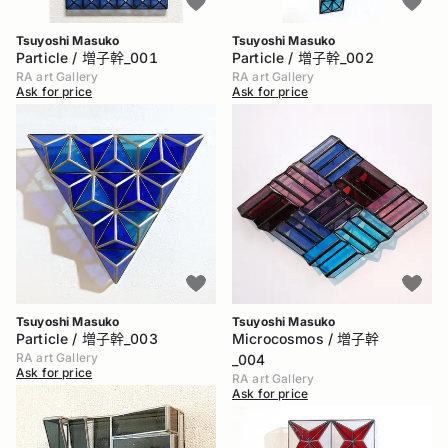
や住宅のステンドグラスを手掛ける。
Tsuyoshi Masuko
Tsuyoshi Masuko
Particle / 増子幹_001
Particle / 増子幹_002
RA art Gallery
RA art Gallery
Ask for price
Ask for price
Tsuyoshi Masuko
Tsuyoshi Masuko
Particle / 増子幹_003
Microcosmos / 増子幹
RA art Gallery
_004
Ask for price
RA art Gallery
Ask for price