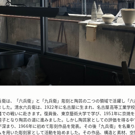
兵衛は、「六兵衛」と「九兵衛」彫刻と陶芸の二つの領域で活躍し「六
ました。清水六兵衛は、1922年に名古屋に生まれ、名古屋高等工業学
縄での戦いに赴きます。復員後、東京藝術大学で学び、1951年に京焼
嗣子となり陶芸の道に進みました。しかし陶芸家としての評価を得る中
が深まり、1966年に初めて彫刻作品を発表。その後「九兵衞」を名乗
ムを用いた彫刻家として活動を始めました。その作品、構造と素材、空