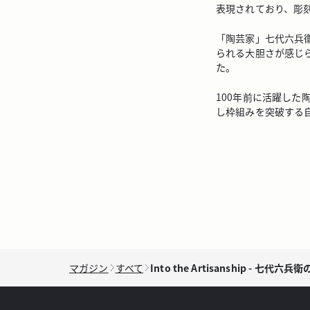
表現されており、彫
「陶芸家」七代六兵
られる大胆さが感じ
た。
100年前に活躍し
し枠組みを突破する
マガジン
すべて
Into the Artisanship - 七代六兵