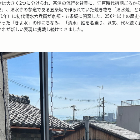
物は大きく2つに分けられ、茶湯の流行を背景に、江戸時代初期ごろか
焼」、清水寺の参道である五条坂で作られていた焼き物を「清水焼」と
71年）に初代清水六兵衞が京都・五条坂に開窯した、250年以上の歴
かった「きよ水」の印にちなみ、「清水」姓を名乗り、以来、代々続く
ぞれが新しい表現に挑戦し続けてきました。