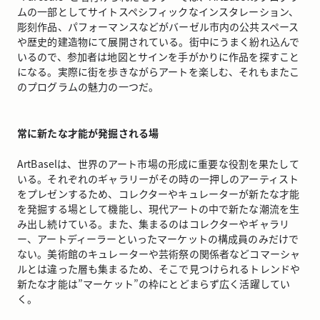
ムの一部としてサイトスペシフィックなインスタレーション、
彫刻作品、パフォーマンスなどがバーゼル市内の公共スペース
や歴史的建造物にて展開されている。街中にうまく紛れ込んで
いるので、参加者は地図とサインを手がかりに作品を探すこと
になる。実際に街を歩きながらアートを楽しむ、それもまたこ
のプログラムの魅力の一つだ。
常に新たな才能が発掘される場
ArtBaselは、世界のアート市場の形成に重要な役割を果たして
いる。それぞれのギャラリーがその時の一押しのアーティスト
をプレゼンするため、コレクターやキュレーターが新たな才能
を発掘する場として機能し、現代アートの中で新たな潮流を生
み出し続けている。また、集まるのはコレクターやギャラリ
ー、アートディーラーといったマーケットの構成員のみだけで
ない。美術館のキュレーターや芸術祭の関係者などコマーシャ
ルとは違った層も集まるため、そこで見つけられるトレンドや
新たな才能は”マーケット”の枠にとどまらず広く活躍してい
く。