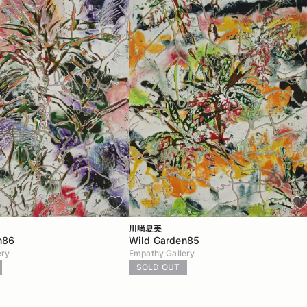
川﨑夏美
n86
Wild Garden85
ery
Empathy Gallery
SOLD OUT