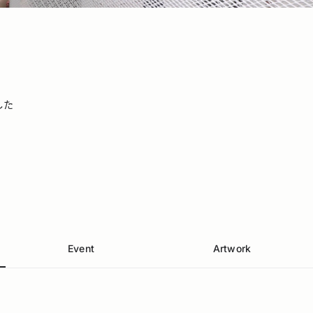
した
Event
Artwork