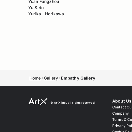
Yuan Fangzhou
Yu Seto
Yurika Horikawa
Home
Gallery
Empathy Gallery
About Us
© ︎ArtX inc. all rights reserved.
Contact Cu
Company
Terms & Co
Privacy Pol
Cookie Pol