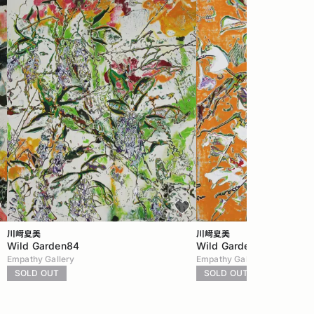
川﨑夏美
川﨑夏美
Wild Garden84
Wild Garden83
Empathy Gallery
Empathy Gallery
SOLD OUT
SOLD OUT