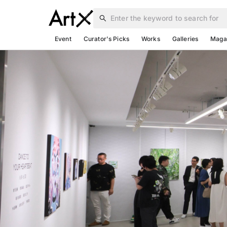
Enter the keyword to search for
Event
Curator's Picks
Works
Galleries
Maga