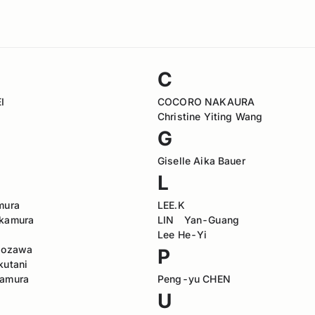
C
I
COCORO NAKAURA
Christine Yiting Wang
G
Giselle Aika Bauer
L
mura
LEE.K
Okamura
LIN Yan-Guang
Lee He-Yi
iozawa
P
kutani
Tamura
Peng-yu CHEN
U