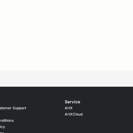
Service
stomer Support
ArtX
ArtXCloud
nditions
icy
icy