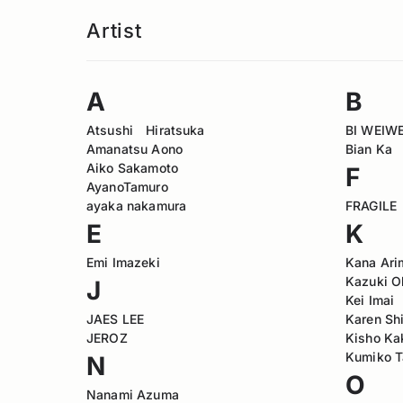
Artist
A
B
Atsushi Hiratsuka
BI WEIWE
Amanatsu Aono
Bian Ka
Aiko Sakamoto
F
AyanoTamuro
ayaka nakamura
FRAGILE
E
K
Emi Imazeki
Kana Ari
Kazuki 
J
Kei Imai
JAES LEE
Karen Sh
JEROZ
Kisho Ka
Kumiko 
N
O
Nanami Azuma