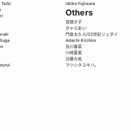
Taiki
Ukiko Fujiwara
o
Others
ri
宮間夕子
きゃらあい
aruki
門倉太久斗/22世紀ジェダイ
 Suga
Adachi Kiichiro
en
及川春菜
川﨑夏美
近藤大祐
ourui
マツシタユキハ。