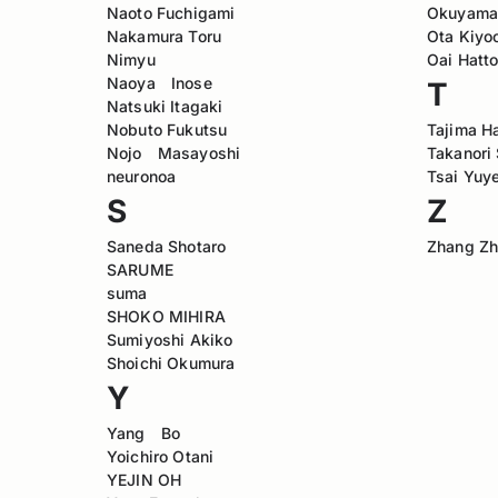
Naoto Fuchigami
Okuyama 
Nakamura Toru
Ota Kiyo
Nimyu
Oai Hatto
Naoya Inose
T
Natsuki Itagaki
Nobuto Fukutsu
Tajima H
Nojo Masayoshi
Takanori
neuronoa
Tsai Yuy
S
Z
Saneda Shotaro
Zhang Zh
SARUME
suma
SHOKO MIHIRA
Sumiyoshi Akiko
Shoichi Okumura
Y
Yang Bo
Yoichiro Otani
YEJIN OH