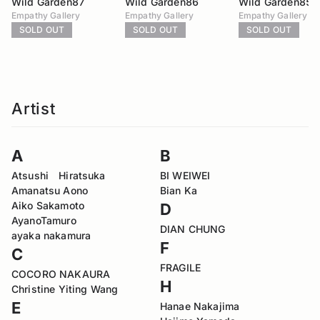
Wild Garden87
Wild Garden86
Wild Garden85
Empathy Gallery
Empathy Gallery
Empathy Gallery
SOLD OUT
SOLD OUT
SOLD OUT
Artist
A
B
Atsushi Hiratsuka
BI WEIWEI
Amanatsu Aono
Bian Ka
Aiko Sakamoto
D
AyanoTamuro
DIAN CHUNG
ayaka nakamura
F
C
FRAGILE
COCORO NAKAURA
H
Christine Yiting Wang
E
Hanae Nakajima