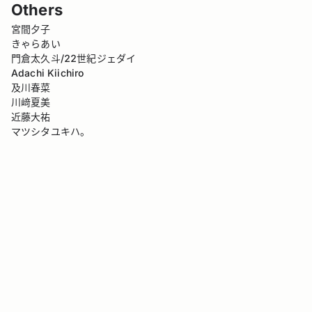
Others
宮間夕子
きゃらあい
門倉太久斗/22世紀ジェダイ
Adachi Kiichiro
及川春菜
川﨑夏美
近藤大祐
マツシタユキハ。