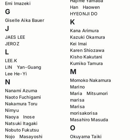
Hajime Yamada
Emi Imazeki
Han Haowen
G
HYEONJI DO
Giselle Aika Bauer
K
J
Kana Arimura
JAES LEE
Kazuki Okamura
JEROZ
Kei Imai
Karen Shiozawa
L
Kisho Kakutani
LEE.K
Kumiko Tamura
LIN Yan-Guang
M
Lee He-Yi
Momoko Nakamura
N
Marino
Nanami Azuma
Maria Mitsumori
Naoto Fuchigami
marisa
Nakamura Toru
Marisa
Nimyu
morisakorisa
Naoya Inose
Masahiro Masuda
Natsuki Itagaki
O
Nobuto Fukutsu
Nojo Masayoshi
Okuyama Taiki