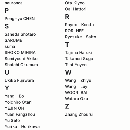
neuronoa
Ota Kiyoo
Oai Hattori
P
R
Peng-yu CHEN
Rayco Kondo
S
RORI HEE
Saneda Shotaro
Ryosuke Saito
SARUME
T
suma
SHOKO MIHIRA
Tajima Haruki
Sumiyoshi Akiko
Takanori Suga
Shoichi Okumura
Tsai Yuyen
U
W
Ukiko Fujiwara
Wang Zhiyu
Wang Luyi
Y
WOORI BAI
Yang Bo
Wataru Ozu
Yoichiro Otani
Z
YEJIN OH
Yuan Fangzhou
Zhang Zhourui
Yu Seto
Yurika Horikawa