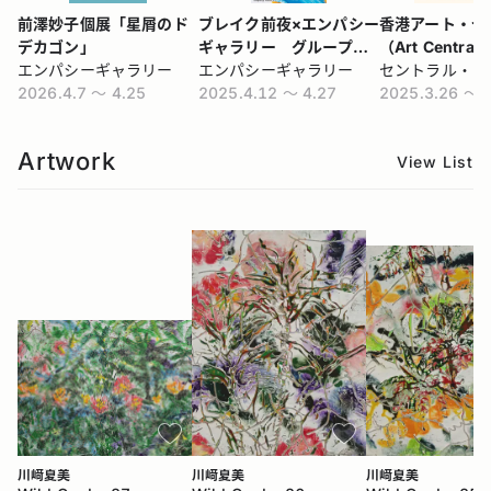
前澤妙子個展「星屑のド
ブレイク前夜×エンパシー
香港アート・セ
デカゴン」
ギャラリー グループ展
（Art Central
エンパシーギャラリー
『ブレイク前夜』
エンパシーギャラリー
2026.4.7 〜 4.25
2025.4.12 〜 4.27
2025.3.26 〜 
Artwork
View List
川﨑夏美
川﨑夏美
川﨑夏美