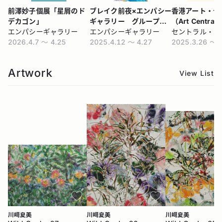
前澤妙子個展「星屑のド
ブレイク前夜×エンパシー
香港アート・セ
デカゴン」
ギャラリー グループ展
（Art Central
エンパシーギャラリー
『ブレイク前夜』
エンパシーギャラリー
2026.4.7 〜 4.25
2025.4.12 〜 4.27
2025.3.26 〜 
Artwork
View List
川﨑夏美
川﨑夏美
川﨑夏美