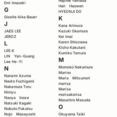
Hajime Yamada
Emi Imazeki
Han Haowen
G
HYEONJI DO
Giselle Aika Bauer
K
J
Kana Arimura
JAES LEE
Kazuki Okamura
JEROZ
Kei Imai
Karen Shiozawa
L
Kisho Kakutani
LEE.K
Kumiko Tamura
LIN Yan-Guang
M
Lee He-Yi
Momoko Nakamura
N
Marino
Nanami Azuma
Maria Mitsumori
Naoto Fuchigami
marisa
Nakamura Toru
Marisa
Nimyu
morisakorisa
Naoya Inose
Masahiro Masuda
Natsuki Itagaki
O
Nobuto Fukutsu
Nojo Masayoshi
Okuyama Taiki