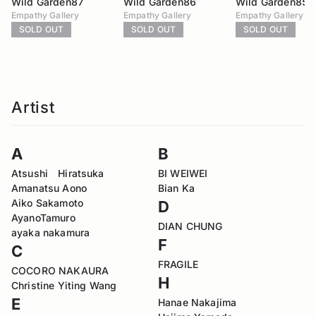
Wild Garden87
Wild Garden86
Wild Garden85
Empathy Gallery
Empathy Gallery
Empathy Gallery
SOLD OUT
SOLD OUT
SOLD OUT
Artist
A
B
Atsushi Hiratsuka
BI WEIWEI
Amanatsu Aono
Bian Ka
Aiko Sakamoto
D
AyanoTamuro
DIAN CHUNG
ayaka nakamura
F
C
FRAGILE
COCORO NAKAURA
H
Christine Yiting Wang
E
Hanae Nakajima