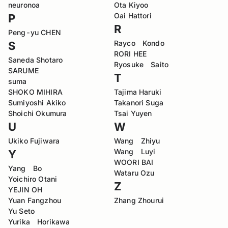
neuronoa
Ota Kiyoo
Oai Hattori
P
R
Peng-yu CHEN
Rayco Kondo
S
RORI HEE
Saneda Shotaro
Ryosuke Saito
SARUME
T
suma
SHOKO MIHIRA
Tajima Haruki
Sumiyoshi Akiko
Takanori Suga
Shoichi Okumura
Tsai Yuyen
U
W
Ukiko Fujiwara
Wang Zhiyu
Wang Luyi
Y
WOORI BAI
Yang Bo
Wataru Ozu
Yoichiro Otani
Z
YEJIN OH
Yuan Fangzhou
Zhang Zhourui
Yu Seto
Yurika Horikawa