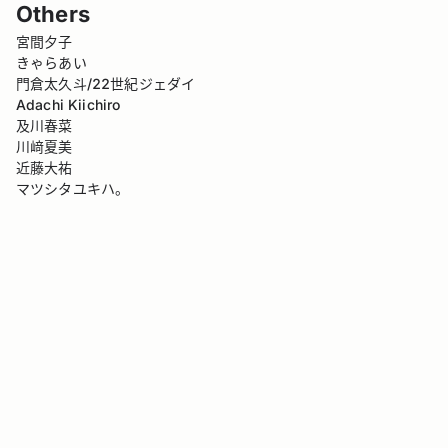
Others
宮間夕子
きゃらあい
門倉太久斗/22世紀ジェダイ
Adachi Kiichiro
及川春菜
川﨑夏美
近藤大祐
マツシタユキハ。