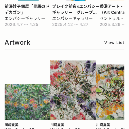
前澤妙子個展「星屑のド
ブレイク前夜×エンパシー
香港アート・セ
デカゴン」
ギャラリー グループ展
（Art Central
エンパシーギャラリー
『ブレイク前夜』
エンパシーギャラリー
2026.4.7 〜 4.25
2025.4.12 〜 4.27
2025.3.26 〜 
Artwork
View List
川﨑夏美
川﨑夏美
川﨑夏美