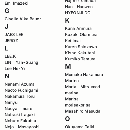
Hajime Yamada
Emi Imazeki
Han Haowen
G
HYEONJI DO
Giselle Aika Bauer
K
J
Kana Arimura
JAES LEE
Kazuki Okamura
JEROZ
Kei Imai
Karen Shiozawa
L
Kisho Kakutani
LEE.K
Kumiko Tamura
LIN Yan-Guang
M
Lee He-Yi
Momoko Nakamura
N
Marino
Nanami Azuma
Maria Mitsumori
Naoto Fuchigami
marisa
Nakamura Toru
Marisa
Nimyu
morisakorisa
Naoya Inose
Masahiro Masuda
Natsuki Itagaki
O
Nobuto Fukutsu
Nojo Masayoshi
Okuyama Taiki