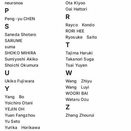
neuronoa
Ota Kiyoo
Oai Hattori
P
R
Peng-yu CHEN
Rayco Kondo
S
RORI HEE
Saneda Shotaro
Ryosuke Saito
SARUME
T
suma
SHOKO MIHIRA
Tajima Haruki
Sumiyoshi Akiko
Takanori Suga
Shoichi Okumura
Tsai Yuyen
U
W
Ukiko Fujiwara
Wang Zhiyu
Wang Luyi
Y
WOORI BAI
Yang Bo
Wataru Ozu
Yoichiro Otani
Z
YEJIN OH
Yuan Fangzhou
Zhang Zhourui
Yu Seto
Yurika Horikawa