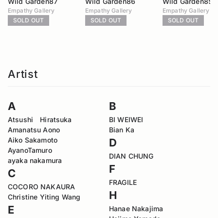
Wild Garden87
Wild Garden86
Wild Garden85
Empathy Gallery
Empathy Gallery
Empathy Gallery
SOLD OUT
SOLD OUT
SOLD OUT
Artist
A
B
Atsushi Hiratsuka
BI WEIWEI
Amanatsu Aono
Bian Ka
Aiko Sakamoto
D
AyanoTamuro
DIAN CHUNG
ayaka nakamura
F
C
FRAGILE
COCORO NAKAURA
H
Christine Yiting Wang
E
Hanae Nakajima