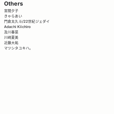
Others
宮間夕子
きゃらあい
門倉太久斗/22世紀ジェダイ
Adachi Kiichiro
及川春菜
川﨑夏美
近藤大祐
マツシタユキハ。